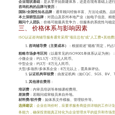
企业现状基础
：是从零开始新建体系，还是在现有基础上进
咨询机构的品牌与资历
：
国际/全国性知名品牌
：通常顾问经验丰富、方法论成熟、品
本土深耕型品牌
：对昆山及苏州本地产业（如电子信息、精
顾问个人团队
：价格可能最具竞争力，但服务的系统性与稳
三、 价格体系与影响因素
ISO认证咨询辅导服务通常采用“项目总包”或“人工费+其
咨询辅导费（主要成本）
：根据前述“规格”而定，约占项
粗略市场参考区间
（以最常见的ISO9001单体系认证为例）
小微企业：约1.5万 - 3万元人民币。
中型企业：约3万 - 8万元人民币。
大型/多场所/多体系企业：8万元以上，需具体评估。
认证机构审核费
：由发证机构（如CQC、SGS、B
其他潜在费用
：
培训费
：内审员培训等单独课程费用。
差旅费
：若顾问或审核员来自外地。
材料费/软件费
：如体系文件模板、管理软件等。
选择建议
：企业在询价时，应要求服务商提供详细的工作计
务能力，确保投资能真正转化为企业管理水平的提升和市场