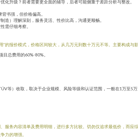
行优化升级？前者需要更全面的辅导，后者可能侧重于差距分析与整改。
牌背书强，但价格偏高。
密制造）理解深刻，服务灵活、性价比高，沟通更顺畅。
定性需仔细考察。
他费用”的报价模式，价格区间较大，从几万元到数十万元不等。主要构成与
目总费用的60%-80%。
：
V、TÜV等）收取，取决于企业规模、风险等级和认证范围，一般在1万至
划、服务内容清单及费用明细，进行多方比较。切勿仅追求最低价，而应
竞争力的增强。