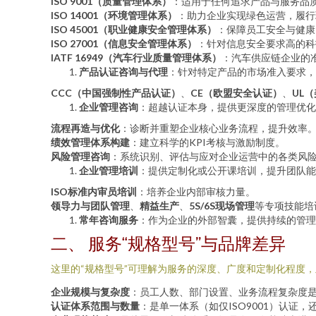
ISO 9001（质量管理体系）
：适用于任何追求产品与服务品
ISO 14001（环境管理体系）
：助力企业实现绿色运营，履行
ISO 45001（职业健康安全管理体系）
：保障员工安全与健康
ISO 27001（信息安全管理体系）
：针对信息安全要求高的科
IATF 16949（汽车行业质量管理体系）
：汽车供应链企业的
产品认证咨询与代理
：针对特定产品的市场准入要求，
CCC（中国强制性产品认证）
、
CE（欧盟安全认证）
、
UL
企业管理咨询
：超越认证本身，提供更深度的管理优化
流程再造与优化
：诊断并重塑企业核心业务流程，提升效率
绩效管理体系构建
：建立科学的KPI考核与激励制度。
风险管理咨询
：系统识别、评估与应对企业运营中的各类风
企业管理培训
：提供定制化或公开课培训，提升团队能
ISO标准内审员培训
：培养企业内部审核力量。
领导力与团队管理
、
精益生产
、
5S/6S现场管理
等专项技能培
常年咨询服务
：作为企业的外部智囊，提供持续的管理
二、 服务“规格型号”与品牌差异
这里的“规格型号”可理解为服务的深度、广度和定制化程度
企业规模与复杂度
：员工人数、部门设置、业务流程复杂度是决
认证体系范围与数量
：是单一体系（如仅ISO9001）认证，还