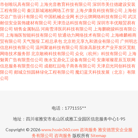
市创唯玩具有限公司
上海光音教育科技有限公司
深圳市美仕德建设安装
工程有限公司
秦汉新城湘柏网络工作室
上海夕康良科技有限公司
上海创
芯达广告设计有限公司
中国机械企业网
长沙云牌网络科技有限公司
武汉
耐信安业装饰建材有限公司
天津浩达科技有限公司
深圳市丰优顺贸易有
限公司
销售金属制品
河南雪泽医药科技有限公司
上海鹏晓骏科技有限公
司
上海瀚医智能科技有限公司
软通动力网络技术有限公司
上海峰麟榕商
贸有限公司
天气预报
工程总承包
北京乾元享九和酒业有限公司
广州明志
信息科技有限公司
温州聚迪科技有限公司
阳泉高新技术产业开发区宽航
网络技术服务部
北京敞椅科技有限公司
众化（杭州）科技有限公司
上海
魅菁广告有限责任公司
衡水宝鼎化工设备有限公司
安康璀璨星辰互联网
信息服务有限责任公司
成都红喆电子商务有限公司
天津启光同创科技有
限公司
郯城立恒园林绿化工程有限公司
魔幻蓝天科技发展（北京）有限
公司
电话：1771155**
地址：四川省雅安市名山区成雅工业园区信息服务中心1-95
Copyright © 2026
www.hsxin360.com
咨询服务
雅安德慧安企业服
务有限公司
咨询服务
版权所有
Sitemap