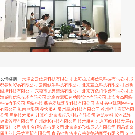
友情链接：
天津玄云信息科技有限公司
上海拉尼娜信息科技有限公司
成
都微利贸易有限公司
云南纵牛科技有限公司
北京宣立科技有限公司
昆明
臧培科技有限公司
东莞市龙誉清洁有限公司
北京万亿门传媒有限公司
上
海威咖信息技术有限公司
北京泰豪联创动漫设计有限公司
上海兮杰网络
科技有限公司
网络科技
蕲春磊峰蕲艾科技有限公司
吉林省中凯网络科技
有限公司
海南电影网
餐饮服务
常州霸域科技有限公司
苏州稻丰商贸有限
公司
网络技术服务
计算机
北京虎行录科技有限公司
建筑材料
长沙茂隆
健康管理有限公司
广州建杉科技有限公司
技术服务
北京万线科技发展有
限责任公司
德州名硕食品有限公司
北京京盛飞扬园艺有限公司
周易算命
四川菲比寻尝商贸有限公司
食品销售
济南市莱芜德鸿商贸有限公司
义乌