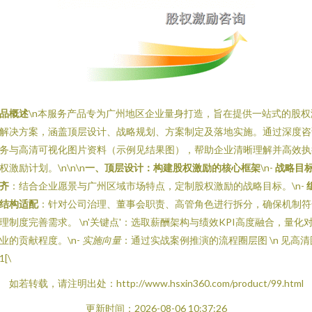
品概述
\n本服务产品专为广州地区企业量身打造，旨在提供一站式的股权
解决方案，涵盖顶层设计、战略规划、方案制定及落地实施。通过深度咨
务与高清可视化图片资料（示例见结果图），帮助企业清晰理解并高效执
权激励计划。\n\n\n
一、顶层设计：构建股权激励的核心框架
\n-
战略目
齐
：结合企业愿景与广州区域市场特点，定制股权激励的战略目标。\n-
结构适配
：针对公司治理、董事会职责、高管角色进行拆分，确保机制符
理制度完善需求。 \n'关键点'：选取薪酬架构与绩效KPI高度融合，量化
业的贡献程度。\n-
实施向量
：通过实战案例推演的流程圈层图 \n 见高清
1[\
如若转载，请注明出处：http://www.hsxin360.com/product/99.html
更新时间：2026-08-06 10:37:26