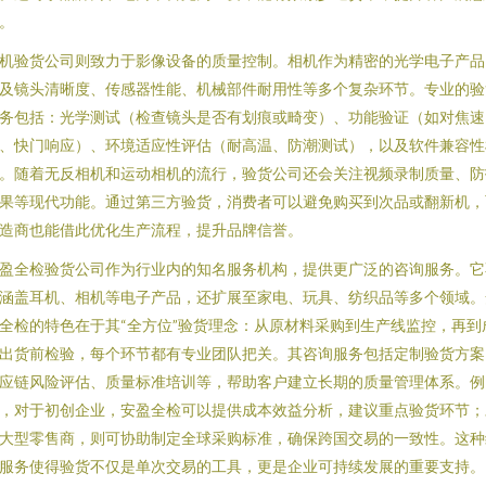
。
机验货公司则致力于影像设备的质量控制。相机作为精密的光学电子产品
及镜头清晰度、传感器性能、机械部件耐用性等多个复杂环节。专业的验
务包括：光学测试（检查镜头是否有划痕或畸变）、功能验证（如对焦速
、快门响应）、环境适应性评估（耐高温、防潮测试），以及软件兼容性
。随着无反相机和运动相机的流行，验货公司还会关注视频录制质量、防
果等现代功能。通过第三方验货，消费者可以避免购买到次品或翻新机，
造商也能借此优化生产流程，提升品牌信誉。
盈全检验货公司作为行业内的知名服务机构，提供更广泛的咨询服务。它
涵盖耳机、相机等电子产品，还扩展至家电、玩具、纺织品等多个领域。
全检的特色在于其“全方位”验货理念：从原材料采购到生产线监控，再到
出货前检验，每个环节都有专业团队把关。其咨询服务包括定制验货方案
应链风险评估、质量标准培训等，帮助客户建立长期的质量管理体系。例
，对于初创企业，安盈全检可以提供成本效益分析，建议重点验货环节；
大型零售商，则可协助制定全球采购标准，确保跨国交易的一致性。这种
服务使得验货不仅是单次交易的工具，更是企业可持续发展的重要支持。