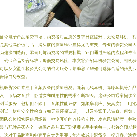
当今电子产品消费市场，消费者对品质的要求日益提升，无论是耳机、相
是其他高价值商品，购买前的质量验证显得尤为重要。专业的验货公司因
为连接制造商、零售商与消费者的重要桥梁，它们通过严谨的流程和专业
，确保产品符合标准，降低交易风险。本文将介绍耳机验货公司、相机验
司以及安盈全检验货公司的咨询服务，帮助您了解如何选择合适的验货服
保障自身权益。
机验货公司专注于音频设备的质量检测。随着无线耳机、降噪耳机等产品
及，市场对音质、舒适度和耐用性的需求不断增长。这些公司通常提供全
测试服务，包括但不限于：音频性能评估（如频率响应、失真度）、电池
测试、材料安全性检查（如无毒环保认证），以及外观工艺审查。例如，
团队会模拟实际使用场景，检测耳机的连接稳定性、麦克风清晰度，并验
装与配件是否齐全，确保产品从工厂到消费者手中的每一步都符合预期标
。这对于品牌商和电商平台尤为重要，能有效减少退货率，提升客户满意