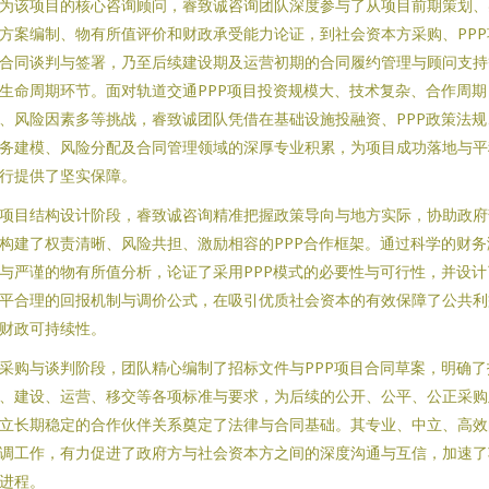
为该项目的核心咨询顾问，睿致诚咨询团队深度参与了从项目前期策划、
方案编制、物有所值评价和财政承受能力论证，到社会资本方采购、PPP
合同谈判与签署，乃至后续建设期及运营初期的合同履约管理与顾问支持
生命周期环节。面对轨道交通PPP项目投资规模大、技术复杂、合作周期
、风险因素多等挑战，睿致诚团队凭借在基础设施投融资、PPP政策法规
务建模、风险分配及合同管理领域的深厚专业积累，为项目成功落地与平
行提供了坚实保障。
项目结构设计阶段，睿致诚咨询精准把握政策导向与地方实际，协助政府
构建了权责清晰、风险共担、激励相容的PPP合作框架。通过科学的财务
与严谨的物有所值分析，论证了采用PPP模式的必要性与可行性，并设计
平合理的回报机制与调价公式，在吸引优质社会资本的有效保障了公共利
财政可持续性。
采购与谈判阶段，团队精心编制了招标文件与PPP项目合同草案，明确了
、建设、运营、移交等各项标准与要求，为后续的公开、公平、公正采购
立长期稳定的合作伙伴关系奠定了法律与合同基础。其专业、中立、高效
调工作，有力促进了政府方与社会资本方之间的深度沟通与互信，加速了
进程。