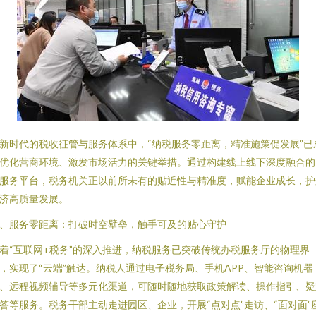
新时代的税收征管与服务体系中，“纳税服务零距离，精准施策促发展”已
优化营商环境、激发市场活力的关键举措。通过构建线上线下深度融合的
服务平台，税务机关正以前所未有的贴近性与精准度，赋能企业成长，护
济高质量发展。
、服务零距离：打破时空壁垒，触手可及的贴心守护
着“互联网+税务”的深入推进，纳税服务已突破传统办税服务厅的物理界
，实现了“云端”触达。纳税人通过电子税务局、手机APP、智能咨询机器
、远程视频辅导等多元化渠道，可随时随地获取政策解读、操作指引、疑
答等服务。税务干部主动走进园区、企业，开展“点对点”走访、“面对面”