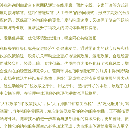
涉税咨询则由后台专家团队通过在线座席、预约专线、专家门诊等方式进
度对接与解答。这种“智能应答+人工专席”的协同模式，形成了高效的分
应体系，既保证了咨询服务的覆盖广度与响应速度，又确保了复杂问题的
深度与专业度，显著提升了纳税人的咨询体验与获得感。
、发展促共赢：优化环境激发活力，税企同心共绘蓝图
税服务的终极目标是促进经济社会健康发展。通过零距离的贴心服务和精
效的政策输送，税务机关帮助企业更好地理解政策、运用政策、合规经营
而减轻负担、轻装上阵、专注创新。优质的咨询服务化解了涉税风险，增
企业内在的稳定性和竞争力。营商环境在“润物细无声”的服务中得到持续
，市场主体活力得以充分释放，最终汇聚成推动经济高质量发展的强大动
。这生动诠释了“税收取之于民、用之于民、造福于民”的本质，展现了在
中实施管理、在管理中体现服务的现代税收治理新格局。
“人找政策”到“政策找人”，从“大厅排队”到“指尖办税”，从“泛化服务”到“
滴灌”，“纳税服务零距离，精准施策促发展”的咨询服务实践，正不断拓
涵与外延。随着技术的进一步革新与服务理念的持续深化，更加智能、便
、个性化的纳税服务新生态必将加速形成，为市场主体蓬勃发展注入更坚