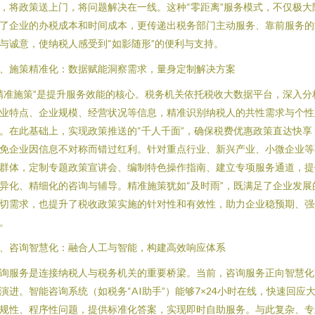
，将政策送上门，将问题解决在一线。这种“零距离”服务模式，不仅极大
了企业的办税成本和时间成本，更传递出税务部门主动服务、靠前服务的
与诚意，使纳税人感受到“如影随形”的便利与支持。
、施策精准化：数据赋能洞察需求，量身定制解决方案
精准施策”是提升服务效能的核心。税务机关依托税收大数据平台，深入分
业特点、企业规模、经营状况等信息，精准识别纳税人的共性需求与个性
。在此基础上，实现政策推送的“千人千面”，确保税费优惠政策直达快享
免企业因信息不对称而错过红利。针对重点行业、新兴产业、小微企业等
群体，定制专题政策宣讲会、编制特色操作指南、建立专项服务通道，提
异化、精细化的咨询与辅导。精准施策犹如“及时雨”，既满足了企业发展
切需求，也提升了税收政策实施的针对性和有效性，助力企业稳预期、强
。
、咨询智慧化：融合人工与智能，构建高效响应体系
询服务是连接纳税人与税务机关的重要桥梁。当前，咨询服务正向智慧化
演进。智能咨询系统（如税务“AI助手”）能够7×24小时在线，快速回应
规性、程序性问题，提供标准化答案，实现即时自助服务。与此复杂、专