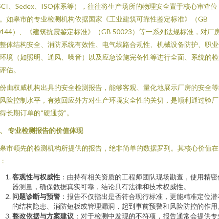
SCI、Sedex、ISO体系等），往往将生产场所的物理安全置于核心审查位
。如皋市的专业检测机构依据国家《工业建筑可靠性鉴定标准》（GB
0144）、《建筑抗震鉴定标准》（GB 50023）等一系列法规标准，对厂
整体结构安全、消防系统有效性、电气线路合规性、机械设备防护、职业
环境（如照明、通风、噪音）以及应急设施完备性等进行全面、系统的检
评估。
份由权威机构出具的安全检测报告，能够客观、量化地展示厂房的安全等
风险控制水平，有效回应外方对生产环境安全性的关切，是顺利通过验厂
得长期订单的“硬通货”。
、 专业检测报告的价值体现
皋市领先的检测机构所提供的报告，绝非简单的数据罗列。其核心价值在
：
客观性与权威性
：由持有相关资质的工程师团队现场勘查，使用精密
器测量，确保数据真实可靠，结论具有法律和技术权威性。
问题诊断与预警
：报告不仅指出是否符合现行标准，更能精准定位潜
的结构隐患、消防短板或管理漏洞，起到事前预警和风险防控的作用
整改依据与方案建议
：对于检测中发现的不符项，报告通常会提供专