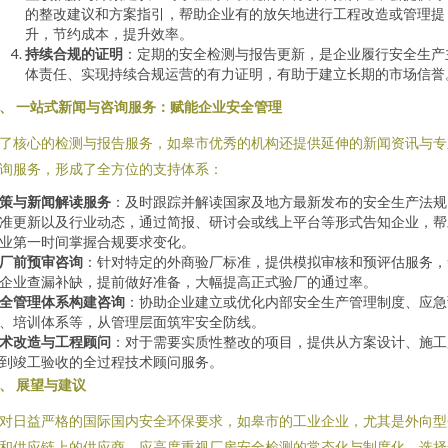
的整改建议和方案指引，帮助企业有的放矢地进行工程改造或管理提
升，节约成本，提升效率。
持续合规的证明
：定期的安全检测与报告更新，是企业履行安全生产
体责任、实现持续合规运营的有力证明，有助于建立长期的市场信誉
、 一站式新闻与咨询服务：赋能企业安全管理
了核心的检测与报告服务，如皋市优秀的机构还提供延伸的新闻资讯与专
询服务，形成了全方位的支持体系：
策与新闻解读服务
：及时跟踪并解读国家及地方最新发布的安全生产法规
准更新以及行业动态，通过简报、研讨会或线上平台等形式告知企业，帮
业第一时间掌握合规要求变化。
厂前预审咨询
：针对特定的外商验厂标准，提供模拟审核和预评估服务，
企业查漏补缺，提前做好准备，大幅提高正式验厂的通过率。
全管理体系构建咨询
：协助企业建立或优化内部安全生产管理制度、应急
、培训体系等，从管理层面筑牢安全防线。
术改造与工程顾问
：对于需要实质性整改的项目，提供从方案设计、施工
到竣工验收的全过程技术顾问服务。
、 展望与建议
对日益严格的国际国内安全环保要求，如皋市的工业企业，尤其是外向型
和供应链上的供应商，应高度重视厂房安全检测的常态化与制度化。选择