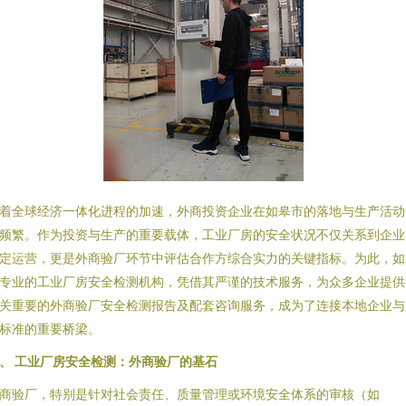
着全球经济一体化进程的加速，外商投资企业在如皋市的落地与生产活动
频繁。作为投资与生产的重要载体，工业厂房的安全状况不仅关系到企业
定运营，更是外商验厂环节中评估合作方综合实力的关键指标。为此，如
专业的工业厂房安全检测机构，凭借其严谨的技术服务，为众多企业提供
关重要的外商验厂安全检测报告及配套咨询服务，成为了连接本地企业与
标准的重要桥梁。
、 工业厂房安全检测：外商验厂的基石
商验厂，特别是针对社会责任、质量管理或环境安全体系的审核（如